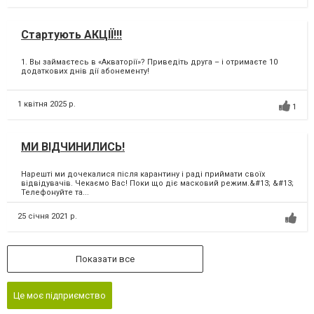
Стартують АКЦІЇ!!!
1. Вы займаєтесь в «Акваторії»? Приведіть друга – і отримаєте 10
додаткових днів дії абонементу!
1 квітня 2025 р.
1
МИ ВІДЧИНИЛИСЬ!
Нарешті ми дочекалися після карантину і раді приймати своїх
відвідувачів. Чекаємо Вас! Поки що діє масковий режим.&#13; &#13;
Телефонуйте та...
25 січня 2021 р.
Показати все
Це моє підприємство