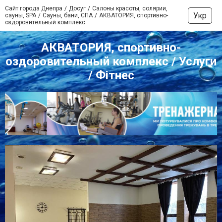
Сайт города Днепра
Досуг
Салоны красоты, солярии,
Укр
сауны, SPA
Сауны, бани, СПА
АКВАТОРИЯ, спортивно-
оздоровительный комплекс
АКВАТОРИЯ, спортивно-
оздоровительный комплекс / Услуги
/ Фітнес