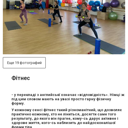
Еще 19 фотографий
Фітнес
- у перекладі з английськї означає «відповідність». Німці ж
під цим словом мають на увазі просто гарну фізичну
форму.
У кожному сенсі фітнес такий різноманітний, що дозволяє
практично кожному, хто не ліниться, досягти саме того
результату, до якого він прагне, кому-сь дарує активне і
здорове життя, кого-сь наблизить до найдосконалішої
форми тіла.